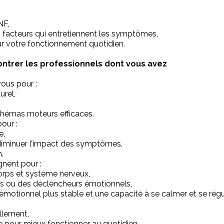
NF,
 les facteurs qui entretiennent les symptômes,
ur votre fonctionnement quotidien.
ontrer les professionnels dont vous avez
vous pour :
urel,
 schémas moteurs efficaces.
our :
e,
diminuer l’impact des symptômes,
.
nent pour :
orps et système nerveux,
mas ou des déclencheurs émotionnels,
motionnel plus stable et une capacité à se calmer et se régu
ellement,
ce pour mieux fonctionner au quotidien