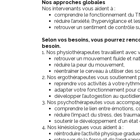
Nos approches globales
Nos intervenants vous aident à :
comprendre le fonctionnement du T
réduire l’anxiété, l’hypervigilance et
retrouver un sentiment de contrôle s
Selon vos besoins, vous pourrez renc
besoin.
1. Nos physiothérapeutes travaillent avec 
retrouver un mouvement fluide et nat
réduire la peur du mouvement,
réentraîner le cerveau à utiliser des
2. Nos ergothérapeutes vous soutiennent p
reprendre vos activités à votre rythm
adapter votre fonctionnement pour 
développer l’autogestion au quotidien
3. Nos psychothérapeutes vous accompag
comprendre le lien entre émotions, c
réduire l’impact du stress, des trau
soutenir le développement d'un état é
4. Nos kinésiologues vous aident à :
réintroduire l’activité physique gradu
retrouver de la force et de l’enduran