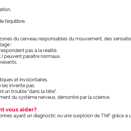
tion,
e l’équilibre.
s zones du cerveau responsables du mouvement, des sensat
lage :
respondent pas à la réalité,
.) peuvent paraître normaux,
résents.
ques et involontaires.
 les invente pas.
 un trouble “dans la tête”.
ment du système nerveux, démontré par la science.
t vous aider?
nes ayant un diagnostic ou une suspicion de TNF grâce à un