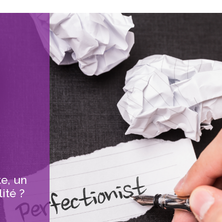
te, un
ité ?